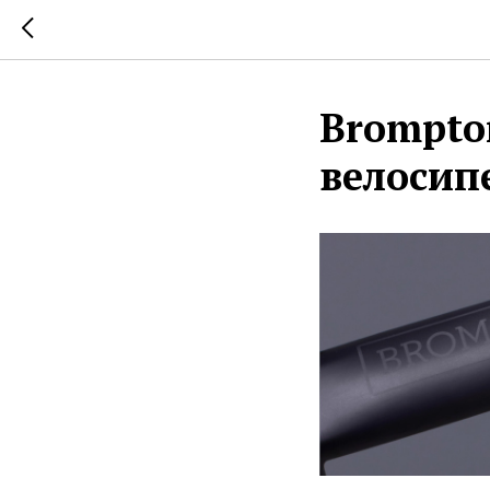
Brompto
велосип