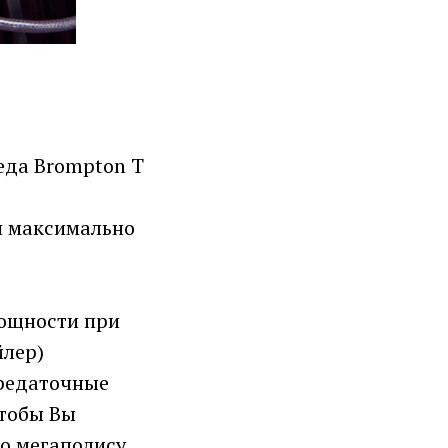
еда Brompton T
ю
я максимально
ощности при
йлер)
ередаточные
чтобы Вы
о мегаполису.