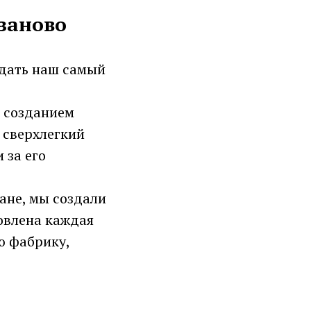
 заново
здать наш самый
 созданием
, сверхлегкий
 за его
ане, мы создали
овлена каждая
ю фабрику,