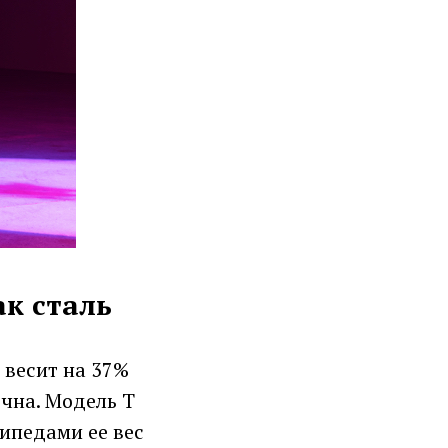
ак сталь
 весит на 37%
чна. Модель T
ипедами ее вес