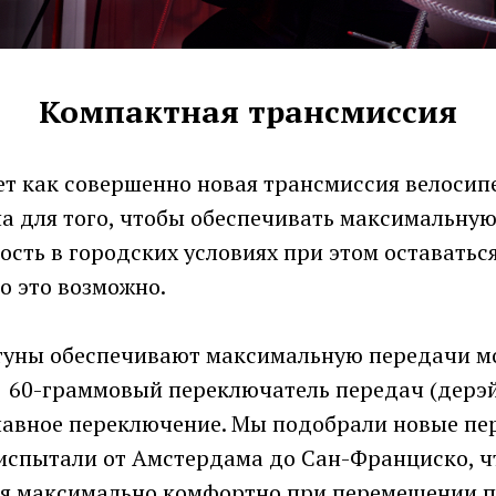
Компактная трансмиссия
ет как совершенно новая трансмиссия велосип
на для того, чтобы обеспечивать максимальну
ость в городских условиях при этом оставатьс
о это возможно.
уны обеспечивают максимальную передачи м
 60-граммовый переключатель передач (дерэ
лавное переключение. Мы подобрали новые п
 испытали от Амстердама до Сан-Франциско, 
бя максимально комфортно при перемещении п