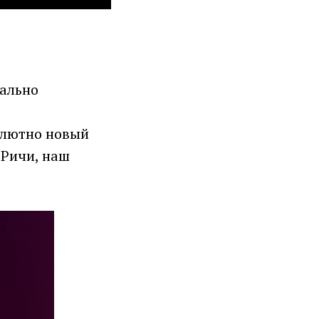
иально
олютно новый
 Ричи, наш