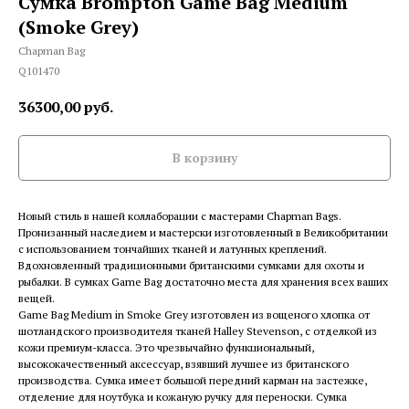
Сумка Brompton Game Bag Medium
(Smoke Grey)
Chapman Bag
Q101470
36300,00
руб.
В корзину
Новый стиль в нашей коллаборации с мастерами Chapman Bags.
Пронизанный наследием и мастерски изготовленный в Великобритании
с использованием тончайших тканей и латунных креплений.
Вдохновленный традиционными британскими сумками для охоты и
рыбалки. В сумках Game Bag достаточно места для хранения всех ваших
вещей.
Game Bag Medium in Smoke Grey изготовлен из вощеного хлопка от
шотландского производителя тканей Halley Stevenson, с отделкой из
кожи премиум-класса. Это чрезвычайно функциональный,
высококачественный аксессуар, взявший лучшее из британского
производства. Сумка имеет большой передний карман на застежке,
отделение для ноутбука и кожаную ручку для переноски. Сумка