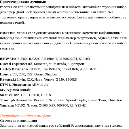
Протестировано лучшими!
Работая со специалистами по вибрациям в области автомобилестроения вибро
демпфер Quad Lock прошел самый жесткие испытания.. Он также был
тщательно протестирован в реальных условиях благодаря нашему сообществу
пользователей.
Известно, что на следующих моделях мотоциклов замечены вибрационные
повреждение оптической стабилизации камер смартфонов, однако даже если
ваш мотоцикл не указан в списке, Quad Lock рекомендует использовать
вибро
гаситель
.
BMW
310GS, F800 R/GS/GT, R nine T, R1200GS/RT, S1000R
Ducati
Hypermotard, Monster, Multistrada, Supersport
Harley Davidson
Fat Bob, Low Rider S, Street Bob, Wide Glide
Honda
CB, CBR, CRF, Grom, Shadow
Kawasaki
Er-6n, KLX, Ninja, Versys, Z650, Z900RS
KTM & Husqvarna
All Models
MV Agusta
Brutale
Suzuki
DRZ, GSF, GSX-R, GSX-S
Triumph
Bonneville, Rocket 3, Scrambler, Speed Triple, Speed Twin, Thruxton
Yamaha
MT, FZ, Tracer, XJ600, XSR 700/900, R6, YZF-R1
Подробнее о вибро демпфере
Световая индикация
Защищенная от атмосферных воздействий беспроводная зарядная головка