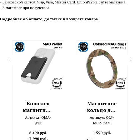
- Банковской картой Мир, Visa, Master Card, UnionPay на сайте магазина
- В магазине при получении
П
одробнее об оплате, доставке и возврате товара
.
Кошелек
Магнитное
магнитный
кольцо для
Quad Lock
чехла Quad
Артикул:
QMA-
Артикул:
QLP-
Mag
Lock MAG
WLT
MCR-CAM
6 490
руб.
1 590
руб.
7 990
руб.