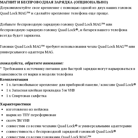
МАГНИТ И БЕСПРОВОДНАЯ ЗАРЯДКА (ОПЦИОНАЛЬНО)
Доукомплектуйте свое крепление с помощью одной из двух наших головок
Quad Lock MAG™ и сделайте крепление телефона еще проще.
Добавьте беспроводную зарядную головку Quad Lock MAG™ или
беспроводную зарядную головку Quad Lock®, и батарея вашего телефона
всегда будет заряжена.
Головки Quad Lock MAG™ требуют использования чехла Quad Lock MAG™ или
универсального адаптера MAG.
пожалуйста, обратите внимание:
* Требования к источнику питания для быстрой зарядки могут варьироваться в
зависимости от марки и модели телефона
Комплектация
1 x Автомобильное крепление для приборной панели / консоли Quad Lock®
1 x Запасная клейкая прокладка 3 м VHB
1 х Спиртовая салфетка
Характеристики
изготовлено из нейлона
шарик из ТПУ переформован
скотч 3M VHB
совместим со всеми чехлами Quad Lock® и универсальными адаптерами
совместимость с беспроводной зарядной головкой Quad Lock®
совместим со всеми головками Quad Lock MAG™