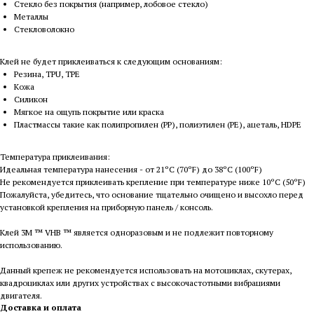
Стекло без покрытия (например, лобовое стекло)
Металлы
Стекловолокно
Клей не будет приклеиваться к следующим основаниям:
Резина, TPU, TPE
Кожа
Силикон
Мягкое на ощупь покрытие или краска
Пластмассы такие как полипропилен (PP), полиэтилен (PE), ацеталь, HDPE
Температура приклеивания:
Идеальная температура нанесения - от 21ºC (70ºF) до 38ºC (100ºF)
Не рекомендуется приклеивать крепление при температуре ниже 10ºC (50ºF)
Пожалуйста, убедитесь, что основание тщательно очищено и высохло перед
установкой крепления на приборную панель / консоль.
Клей 3M ™ VHB ™ является одноразовым и не подлежит повторному
использованию.
Данный крепеж не рекомендуется использовать на мотоциклах, скутерах,
квадроциклах или других устройствах с высокочастотными вибрациями
двигателя.
Доставка и оплата