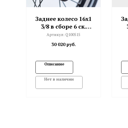
Заднее колесо 16x1
За
3/8 в сборе 6 ск.
BWR 3 (черное)
Артикул:
Q100515
30 020
руб.
Описание
Нет в наличии