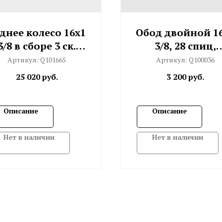
днее колесо 16x1
Обод двойной 1
3/8 в сборе 3 ск.
3/8, 28 спиц,
BSR 3
отверстия по
Артикул:
Q101665
Артикул:
Q100036
углом
25 020
руб.
3 200
руб.
(серебристый
Описание
Описание
Нет в наличии
Нет в наличии