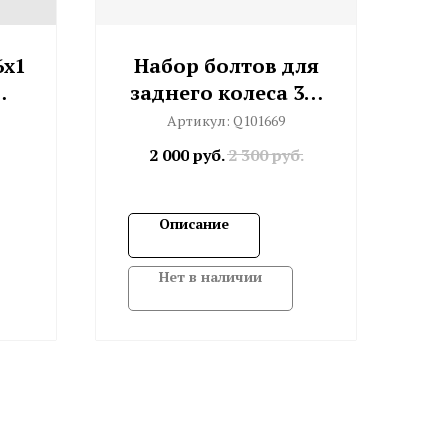
6x1
Набор болтов для
заднего колеса 3/6
д
ск. (Sturmey)
Артикул:
Q101669
2 000
руб.
2 300
руб.
)
Описание
Нет в наличии