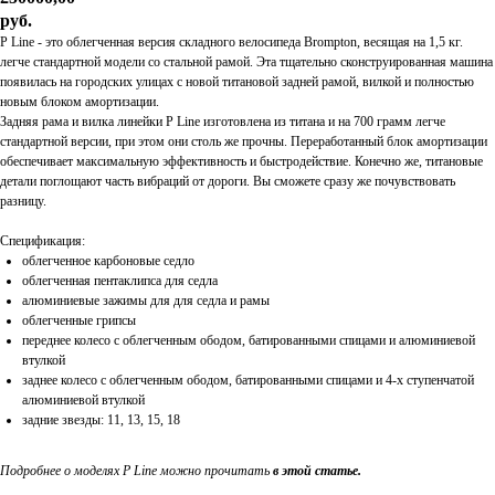
руб.
P Line - это облегченная версия складного велосипеда Brompton, весящая на 1,5 кг.
легче стандартной модели со стальной рамой. Эта тщательно сконструированная машина
появилась на городских улицах с новой титановой задней рамой, вилкой и полностью
новым блоком амортизации.
Задняя рама и вилка линейки P Line изготовлена из титана и на 700 грамм легче
стандартной версии, при этом они столь же прочны. Переработанный блок амортизации
обеспечивает максимальную эффективность и быстродействие. Конечно же, титановые
детали поглощают часть вибраций от дороги. Вы сможете сразу же почувствовать
разницу.
Спецификация:
облегченное карбоновые седло
облегченная пентаклипса для седла
алюминиевые зажимы для для седла и рамы
облегченные грипсы
переднее колесо с облегченным ободом, батированными спицами и алюминиевой
втулкой
заднее колесо с облегченным ободом, батированными спицами и 4-х ступенчатой
алюминиевой втулкой
задние звезды: 11, 13, 15, 18
Подробнее о моделях P Line можно прочитать
в этой статье.